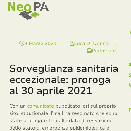
Open
Close
Skip
mobile
mobile
to
menu
menu
content
3 Marzo 2021
|
Luca Di Donna
|
Personale
Sorveglianza sanitaria
eccezionale: proroga
al 30 aprile 2021
Con un
comunicato
pubblicato ieri sul proprio
sito istituzionale, l’Inail ha reso noto che sono
state prorogate fino alla data di cessazione
dello stato di emergenza epidemiologica e