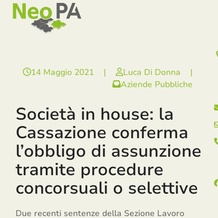
Open
Close
Skip
mobile
mobile
to
menu
menu
content
14 Maggio 2021
|
Luca Di Donna
|
Aziende Pubbliche
Società in house: la
Cassazione conferma
l’obbligo di assunzione
tramite procedure
concorsuali o selettive
Due recenti sentenze della Sezione Lavoro