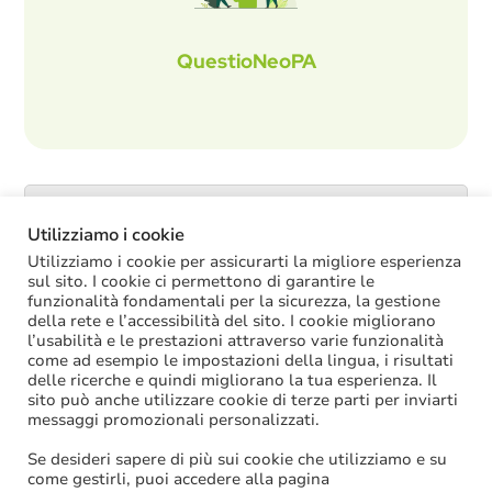
QuestioNeoPA
Catalogo servizi
Utilizziamo i cookie
Utilizziamo i cookie per assicurarti la migliore esperienza
sul sito. I cookie ci permettono di garantire le
funzionalità fondamentali per la sicurezza, la gestione
ULTIME NOTIZIE
della rete e l’accessibilità del sito. I cookie migliorano
l’usabilità e le prestazioni attraverso varie funzionalità
come ad esempio le impostazioni della lingua, i risultati
Oggi in Cdm il nuovo “Decreto PA”: molte
delle ricerche e quindi migliorano la tua esperienza. Il
le novità di interesse per gli enti locali
sito può anche utilizzare cookie di terze parti per inviarti
Niente assunzioni tramite scorrimento di
messaggi promozionali personalizzati.
graduatorie di mobilità
Se desideri sapere di più sui cookie che utilizziamo e su
Sanzioni BDAP: aumenta il fondo per il
come gestirli, puoi accedere alla pagina
contributo alla finanza pubblica