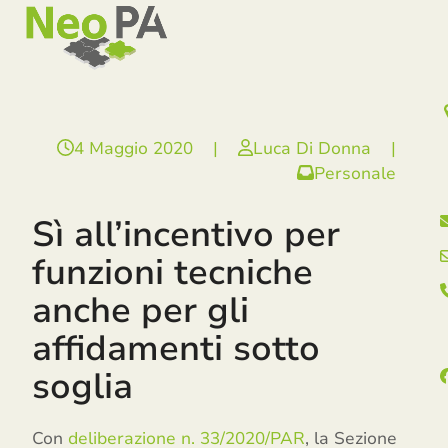
Open
Close
Skip
mobile
mobile
to
menu
menu
content
4 Maggio 2020
|
Luca Di Donna
|
Personale
Sì all’incentivo per
funzioni tecniche
anche per gli
affidamenti sotto
soglia
Con
deliberazione n. 33/2020/PAR
, la Sezione