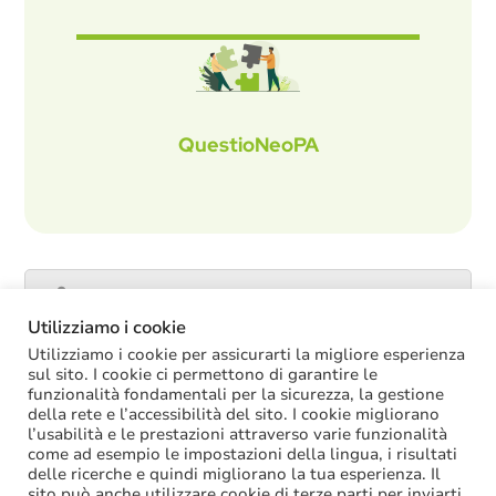
QuestioNeoPA
Catalogo servizi
Utilizziamo i cookie
Utilizziamo i cookie per assicurarti la migliore esperienza
sul sito. I cookie ci permettono di garantire le
funzionalità fondamentali per la sicurezza, la gestione
ULTIME NOTIZIE
della rete e l’accessibilità del sito. I cookie migliorano
l’usabilità e le prestazioni attraverso varie funzionalità
La soppressione dei vecchi tetti di spesa
come ad esempio le impostazioni della lingua, i risultati
offre più margini anche per l’aumento del
delle ricerche e quindi migliorano la tua esperienza. Il
salario accessorio
sito può anche utilizzare cookie di terze parti per inviarti