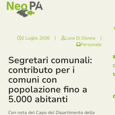
Open
Close
Skip
mobile
mobile
to
menu
menu
content
2 Luglio 2026
|
Luca Di Donna
|
Personale
Segretari comunali:
contributo per i
comuni con
popolazione fino a
5.000 abitanti
Con nota del Capo del Dipartimento della