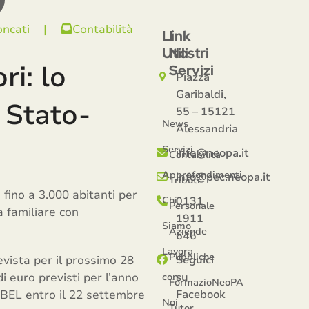
oncati
|
Contabilità
Link
I
Utili
Nostri
ri: lo
Servizi
Piazza
Garibaldi,
 Stato-
55 – 15121
News
Alessandria
Servizi
info@neopa.it
Contabilità
Approfondimenti
info@pec.neopa.it
Tributi
fino a 3.000 abitanti per
Chi
0131
Personale
a familiare con
1911
Siamo
Aziende
646
Lavora
Pubbliche
vista per il prossimo 28
Seguici
i euro previsti per l’anno
su
con
FormazioNeoPA
TBEL entro il 22 settembre
Facebook
Noi
Tutor