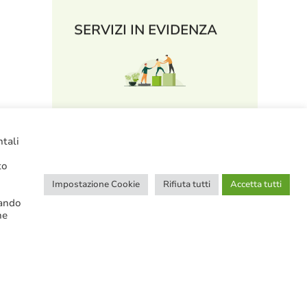
SERVIZI IN EVIDENZA
Tutor in AzioNeoPA
ntali
to
Impostazione Cookie
Rifiuta tutti
Accetta tutti
cando
ne
QuestioNeoPA