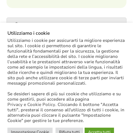
Catalogo servizi
Utilizziamo i cookie
Utilizziamo i cookie per assicurarti la migliore esperienza
sul sito. I cookie ci permettono di garantire le
funzionalità fondamentali per la sicurezza, la gestione
ULTIME NOTIZIE
della rete e l’accessibilità del sito. I cookie migliorano
l’usabilità e le prestazioni attraverso varie funzionalità
La soppressione dei vecchi tetti di spesa
come ad esempio le impostazioni della lingua, i risultati
offre più margini anche per l’aumento del
delle ricerche e quindi migliorano la tua esperienza. Il
salario accessorio
sito può anche utilizzare cookie di terze parti per inviarti
ACCRUAL: come si registrano i
messaggi promozionali personalizzati.
trasferimenti vincolati per investimenti
riscossi prima del 2025?
Se desideri sapere di più sui cookie che utilizziamo e su
Oggi in Cdm il nuovo “Decreto PA”: molte
come gestirli, puoi accedere alla pagina
le novità di interesse per gli enti locali
Privacy e Cookie Policy
. Cliccando il bottone "Accetta
tutti", presterai il consenso all'utilizzo di tutti i cookie, in
Niente assunzioni tramite scorrimento di
alternatvia puoi cliccare il pulsante "Impostazione
graduatorie di mobilità
Cookie" per gestire le tue preferenze.
Sanzioni BDAP: aumenta il fondo per il
contributo alla finanza pubblica
Impostazione Cookie
Rifiuta tutti
Accetta tutti