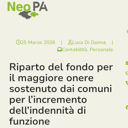
Open
Close
Skip
mobile
mobile
to
menu
menu
content
25 Marzo 2026
|
Luca Di Donna
|
Contabilità
,
Personale
Riparto del fondo per
il maggiore onere
sostenuto dai comuni
per l’incremento
dell’indennità di
funzione