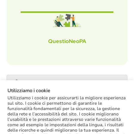
QuestioNeoPA
Catalogo servizi
Utilizziamo i cookie
Utilizziamo i cookie per assicurarti la migliore esperienza
sul sito. I cookie ci permettono di garantire le
funzionalità fondamentali per la sicurezza, la gestione
ULTIME NOTIZIE
della rete e l’accessibilità del sito. I cookie migliorano
l’usabilità e le prestazioni attraverso varie funzionalità
La soppressione dei vecchi tetti di spesa
come ad esempio le impostazioni della lingua, i risultati
offre più margini anche per l’aumento del
delle ricerche e quindi migliorano la tua esperienza. Il
salario accessorio