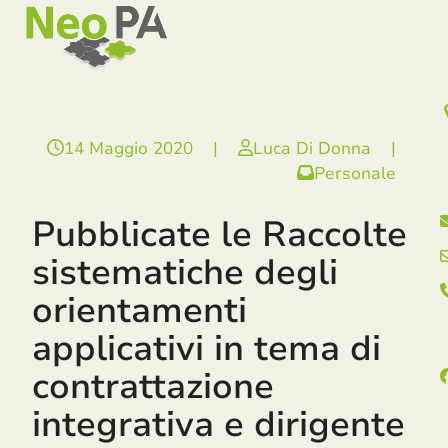
Open
Close
Skip
mobile
mobile
to
menu
menu
content
14 Maggio 2020
|
Luca Di Donna
|
Personale
Pubblicate le Raccolte
sistematiche degli
orientamenti
applicativi in tema di
contrattazione
integrativa e dirigente