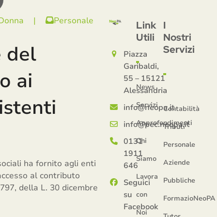
 Donna
|
Personale
Link
I
Utili
Nostri
e del
Servizi
Piazza
Garibaldi,
o ai
55 – 15121
News
Alessandria
istenti
Servizi
info@neopa.it
Contabilità
Approfondimenti
info@pec.neopa.it
Tributi
0131
Chi
Personale
1911
Siamo
ociali ha fornito agli enti
Aziende
646
’accesso al contributo
Lavora
Pubbliche
Seguici
c.797, della L. 30 dicembre
su
con
FormazioNeoPA
Facebook
Noi
Tutor