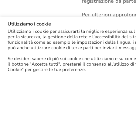
registrazione da parte
Per ulteriori approfon
creata sul sito del Min
Utilizziamo i cookie
Utilizziamo i cookie per assicurarti la migliore esperienza sul
per la sicurezza, la gestione della rete e l’accessibilità del si
funzionalità come ad esempio le impostazioni della lingua, i ri
Tags:
Assunzioni di p
può anche utilizzare cookie di terze parti per inviarti messag
Se desideri sapere di più sui cookie che utilizziamo e su come
il bottone "Accetta tutti", presterai il consenso all'utilizzo di
Facebook
Cookie" per gestire le tue preferenze.