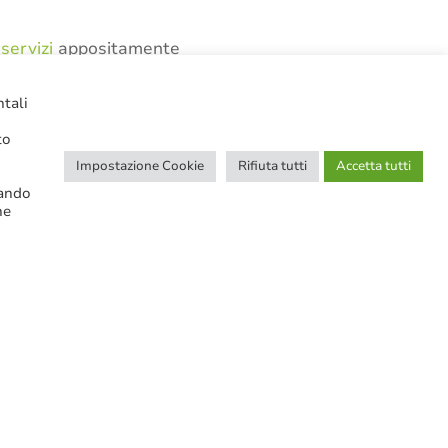
servizi
appositamente
ntali
to
Impostazione Cookie
Rifiuta tutti
Accetta tutti
cando
ne
CERCA NELLE NOTIZIE
Ricerca avanzata