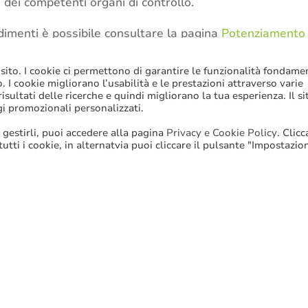
 dei competenti organi di controllo.
dimenti è possibile consultare la pagina
Potenziamento 
istero del lavoro e delle politiche sociali.
 sito. I cookie ci permettono di garantire le funzionalità fondame
to. I cookie migliorano l’usabilità e le prestazioni attraverso varie
sultati delle ricerche e quindi migliorano la tua esperienza. Il si
ersonale
,
Legge di bilancio 2021
,
Servizi sociali
gi promozionali personalizzati.
 gestirli, puoi accedere alla pagina
Privacy e Cookie Policy
. Clic
 tutti i cookie, in alternatvia puoi cliccare il pulsante "Impostazio
Stampa
Email