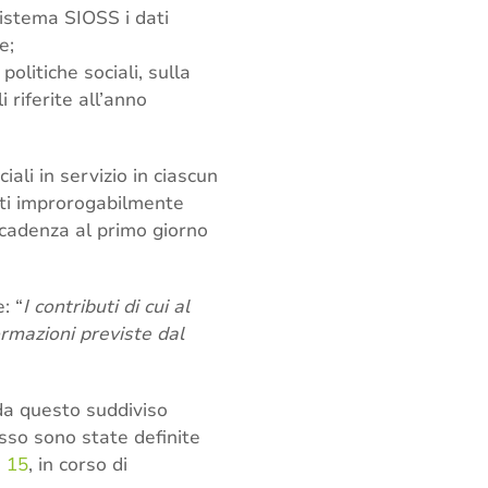
sistema SIOSS i dati
e;
olitiche sociali, sulla
 riferite all’anno
iali in servizio in ciascun
iti improrogabilmente
scadenza al primo giorno
: “
I contributi di cui al
rmazioni previste dal
 da questo suddiviso
so sono state definite
. 15
, in corso di