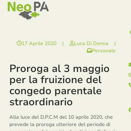
Open
Close
Skip
mobile
mobile
to
menu
menu
content
17 Aprile 2020
|
Luca Di Donna
|
Personale
Proroga al 3 maggio
per la fruizione del
congedo parentale
straordinario
Alla luce del D.P.C.M del 10 aprile 2020, che
prevede la proroga ulteriore del periodo di