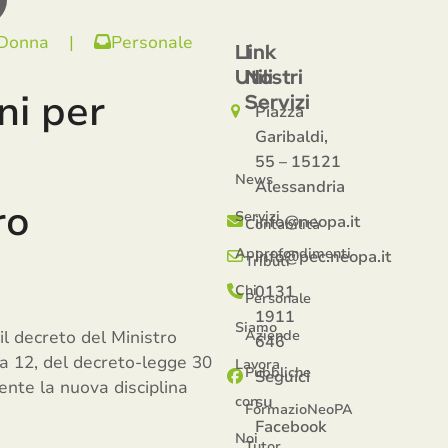
 Donna
|
Personale
Link
I
Utili
Nostri
ni per
Servizi
Piazza
Garibaldi,
55 – 15121
News
Alessandria
ro
Servizi
info@neopa.it
Contabilità
Approfondimenti
info@pec.neopa.it
Tributi
Chi
0131
Personale
1911
Siamo
 il decreto del Ministro
Aziende
646
ma 12, del decreto-legge 30
Lavora
Pubbliche
Seguici
ente la nuova disciplina
su
con
FormazioNeoPA
Facebook
Noi
Tutor