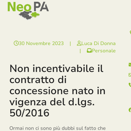
Open
Close
Skip
mobile
mobile
to
menu
menu
content
30 Novembre 2023
|
Luca Di Donna
|
Personale
Non incentivabile il
contratto di
concessione nato in
vigenza del d.lgs.
50/2016
Ormai non ci sono più dubbi sul fatto che