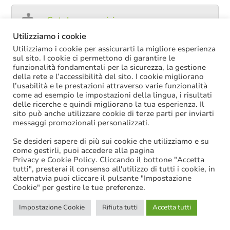
Catalogo servizi
Utilizziamo i cookie
Utilizziamo i cookie per assicurarti la migliore esperienza
sul sito. I cookie ci permettono di garantire le
ULTIME NOTIZIE
funzionalità fondamentali per la sicurezza, la gestione
della rete e l’accessibilità del sito. I cookie migliorano
l’usabilità e le prestazioni attraverso varie funzionalità
Decreto PA: nella versione definitiva salta il
come ad esempio le impostazioni della lingua, i risultati
chiarimento sul trattamento economico
delle ricerche e quindi migliorano la tua esperienza. Il
spettante durante le ferie
sito può anche utilizzare cookie di terze parti per inviarti
La soppressione dei vecchi tetti di spesa
messaggi promozionali personalizzati.
offre più margini anche per l’aumento del
salario accessorio
Se desideri sapere di più sui cookie che utilizziamo e su
ACCRUAL: come si registrano i
come gestirli, puoi accedere alla pagina
trasferimenti vincolati per investimenti
Privacy e Cookie Policy
. Cliccando il bottone "Accetta
riscossi prima del 2025?
tutti", presterai il consenso all'utilizzo di tutti i cookie, in
Oggi in Cdm il nuovo “Decreto PA”: molte
le novità di interesse per gli enti locali
alternatvia puoi cliccare il pulsante "Impostazione
Cookie" per gestire le tue preferenze.
Niente assunzioni tramite scorrimento di
graduatorie di mobilità
Impostazione Cookie
Rifiuta tutti
Accetta tutti