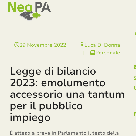
Open
Close
Skip
mobile
mobile
to
menu
menu
content
29 Novembre 2022
|
Luca Di Donna
|
Personale
Legge di bilancio
2023: emolumento
accessorio una tantum
per il pubblico
impiego
È atteso a breve in Parlamento il testo della