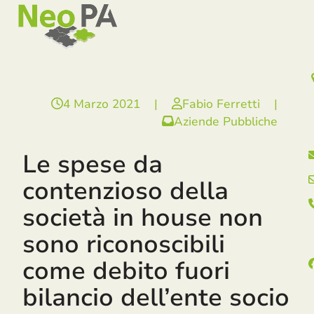
Open
Close
Skip
mobile
mobile
to
menu
menu
content
4 Marzo 2021
|
Fabio Ferretti
|
Aziende Pubbliche
Le spese da
contenzioso della
società in house non
sono riconoscibili
come debito fuori
bilancio dell’ente socio