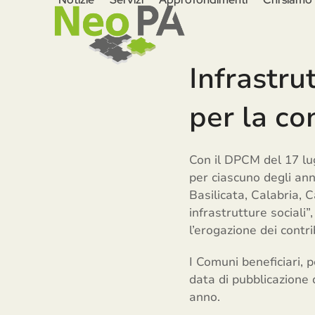
Skip
to
content
Infrastru
per la co
Con il DPCM del 17 lug
per ciascuno degli ann
Basilicata, Calabria, 
infrastrutture sociali”
l’erogazione dei contr
I Comuni beneficiari, p
data di pubblicazione 
anno.