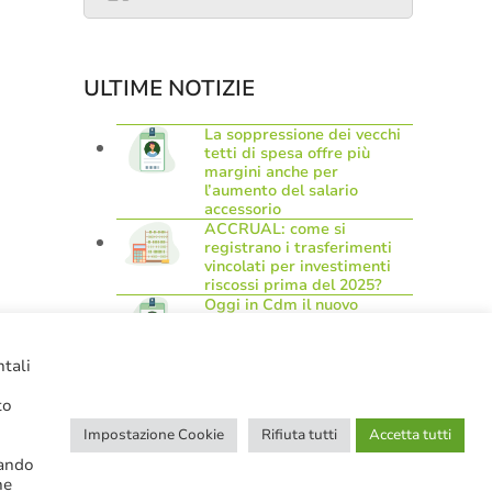
ULTIME NOTIZIE
La soppressione dei vecchi
tetti di spesa offre più
margini anche per
l’aumento del salario
accessorio
ACCRUAL: come si
registrano i trasferimenti
vincolati per investimenti
riscossi prima del 2025?
Oggi in Cdm il nuovo
“Decreto PA”: molte le
novità di interesse per gli
enti locali
ntali
Niente assunzioni tramite
scorrimento di graduatorie
to
di mobilità
Impostazione Cookie
Rifiuta tutti
Accetta tutti
Sanzioni BDAP: aumenta il
fondo per il contributo alla
cando
finanza pubblica
ne