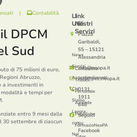
oncati
|
Contabilità
Link
I
Utili
Nostri
o il DPCM
Servizi
Piazza
Garibaldi,
el Sud
55 – 15121
News
Alessandria
Servizi
info@neopa.it
Contabilità
to di 75 milioni di euro,
e Regioni Abruzzo,
Approfondimenti
info@pec.neopa.it
Tributi
e a investimenti in
Chi
0131
Personale
 modalità e tempi per
1911
M.
Siamo
Aziende
646
Lavora
nanziate entro 9 mesi dalla
Pubbliche
Seguici
il 30 settembre di ciascun
su
con
FormazioNeoPA
Facebook
Noi
Tutor