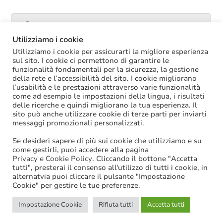
Catalogo servizi
Utilizziamo i cookie
Utilizziamo i cookie per assicurarti la migliore esperienza
sul sito. I cookie ci permettono di garantire le
funzionalità fondamentali per la sicurezza, la gestione
ULTIME NOTIZIE
della rete e l’accessibilità del sito. I cookie migliorano
l’usabilità e le prestazioni attraverso varie funzionalità
La soppressione dei vecchi tetti di spesa
come ad esempio le impostazioni della lingua, i risultati
offre più margini anche per l’aumento del
delle ricerche e quindi migliorano la tua esperienza. Il
salario accessorio
sito può anche utilizzare cookie di terze parti per inviarti
ACCRUAL: come si registrano i
messaggi promozionali personalizzati.
trasferimenti vincolati per investimenti
riscossi prima del 2025?
Se desideri sapere di più sui cookie che utilizziamo e su
Oggi in Cdm il nuovo “Decreto PA”: molte
come gestirli, puoi accedere alla pagina
le novità di interesse per gli enti locali
Privacy e Cookie Policy
. Cliccando il bottone "Accetta
tutti", presterai il consenso all'utilizzo di tutti i cookie, in
Niente assunzioni tramite scorrimento di
alternatvia puoi cliccare il pulsante "Impostazione
graduatorie di mobilità
Cookie" per gestire le tue preferenze.
Sanzioni BDAP: aumenta il fondo per il
contributo alla finanza pubblica
Impostazione Cookie
Rifiuta tutti
Accetta tutti