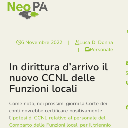
Open
Close
Skip
mobile
mobile
to
menu
menu
content
6 Novembre 2022
|
Luca Di Donna
|
Personale
In dirittura d’arrivo il
nuovo CCNL delle
Funzioni locali
Come noto, nei prossimi giorni la Corte dei
conti dovrebbe certificare positivamente
l’
Ipotesi di CCNL relativo al personale del
Comparto delle Funzioni locali per il triennio