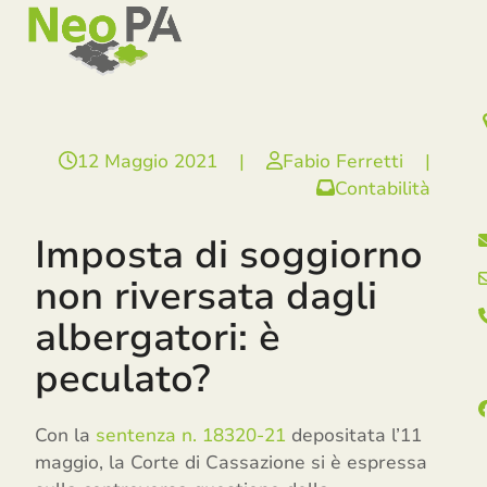
Open
Close
Skip
mobile
mobile
to
menu
menu
content
12 Maggio 2021
|
Fabio Ferretti
|
Contabilità
Imposta di soggiorno
non riversata dagli
albergatori: è
peculato?
Con la
sentenza n. 18320-21
depositata l’11
maggio, la Corte di Cassazione si è espressa