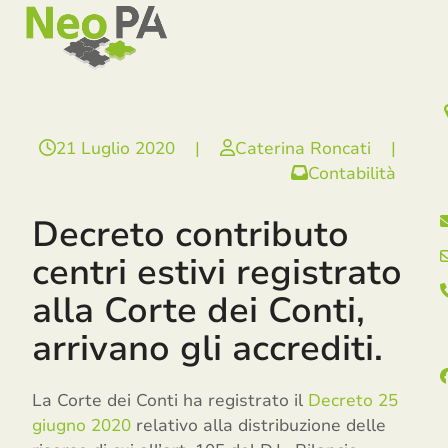
Open
Close
Skip
mobile
mobile
to
menu
menu
content
21 Luglio 2020
|
Caterina Roncati
|
Contabilità
Decreto contributo
centri estivi registrato
alla Corte dei Conti,
arrivano gli accrediti.
La Corte dei Conti ha registrato il
Decreto 25
giugno 2020
relativo alla distribuzione delle