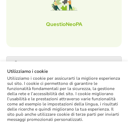
QuestioNeoPA
Catalogo servizi
Utilizziamo i cookie
Utilizziamo i cookie per assicurarti la migliore esperienza
sul sito. I cookie ci permettono di garantire le
funzionalità fondamentali per la sicurezza, la gestione
ULTIME NOTIZIE
della rete e l’accessibilità del sito. I cookie migliorano
l’usabilità e le prestazioni attraverso varie funzionalità
ACCRUAL: come si registrano i
come ad esempio le impostazioni della lingua, i risultati
trasferimenti vincolati per investimenti
delle ricerche e quindi migliorano la tua esperienza. Il
riscossi prima del 2025?
sito può anche utilizzare cookie di terze parti per inviarti
Oggi in Cdm il nuovo “Decreto PA”: molte
messaggi promozionali personalizzati.
le novità di interesse per gli enti locali