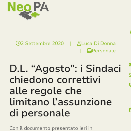
Open
Close
Skip
mobile
mobile
to
menu
menu
content
2 Settembre 2020
|
Luca Di Donna
|
Personale
D.L. “Agosto”: i Sindaci
chiedono correttivi
alle regole che
limitano l’assunzione
di personale
Con il documento presentato ieri in