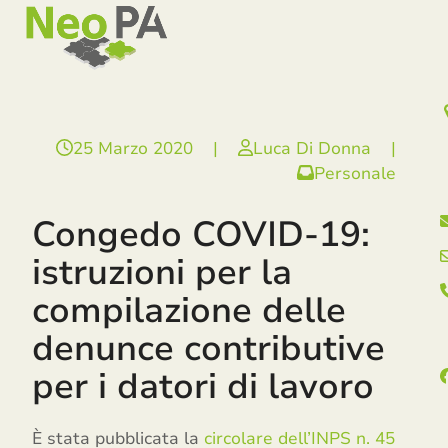
Open
Close
Skip
mobile
mobile
to
menu
menu
content
25 Marzo 2020
|
Luca Di Donna
|
Personale
Congedo COVID-19:
istruzioni per la
compilazione delle
denunce contributive
per i datori di lavoro
È stata pubblicata la
circolare dell’INPS n. 45