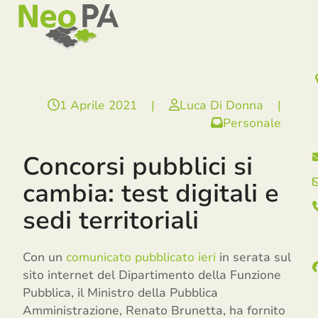
Open
Close
Skip
mobile
mobile
to
menu
menu
content
1 Aprile 2021
|
Luca Di Donna
|
Personale
Concorsi pubblici si
cambia: test digitali e
sedi territoriali
Con un
comunicato pubblicato ieri
in serata sul
sito internet del Dipartimento della Funzione
Pubblica, il Ministro della Pubblica
Amministrazione, Renato Brunetta, ha fornito