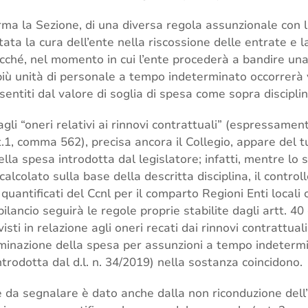
rma la Sezione, di una diversa regola assunzionale con 
tata la cura dell’ente nella riscossione delle entrate e l
icché, nel momento in cui l’ente procederà a bandire un
più unità di personale a tempo indeterminato occorrerà v
sentiti dal valore di soglia di spesa come sopra disciplin
gli “oneri relativi ai rinnovi contrattuali” (espressament
t.1, comma 562), precisa ancora il Collegio, appare del 
lla spesa introdotta dal legislatore; infatti, mentre lo
calcolato sulla base della descritta disciplina, il control
 quantificati del Ccnl per il comparto Regioni Enti locali 
ancio seguirà le regole proprie stabilite dagli artt. 40 
visti in relazione agli oneri recati dai rinnovi contrattual
minazione della spesa per assunzioni a tempo indetermi
rodotta dal d.l. n. 34/2019) nella sostanza coincidono.
 da segnalare è dato anche dalla non riconduzione dell’