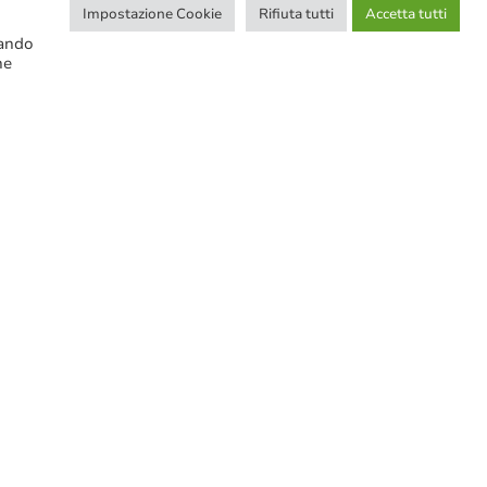
Impostazione Cookie
Rifiuta tutti
Accetta tutti
cando
ne
CERCA NELLE NOTIZIE
Ricerca avanzata
SERVIZI IN EVIDENZA