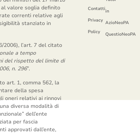
 al valore soglia definito
Contatti
in
ate correnti relative agli
Privacy
igibilità stanziato in
AzioNeoPA
Policy
QuestioNeoPA
/2006), l’art. 7 del citato
sonale a tempo
i del rispetto del limite di
006, n. 296
”.
to art. 1, comma 562, la
ontare della spesa
oneri relativi ai rinnovi
 una diversa modalità di
nzionale” dell’ente
ziata per fascia
nti approvati dall’ente,