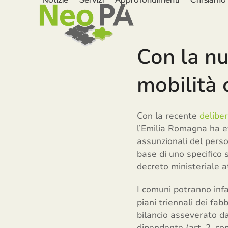
Skip
to
content
Con la nu
mobilità 
Con la recente
delibe
l’Emilia Romagna ha evi
assunzionali del pers
base di uno specifico s
decreto ministeriale 
I comuni potranno infa
piani triennali dei fab
bilancio asseverato da
dipendente (art. 2, co