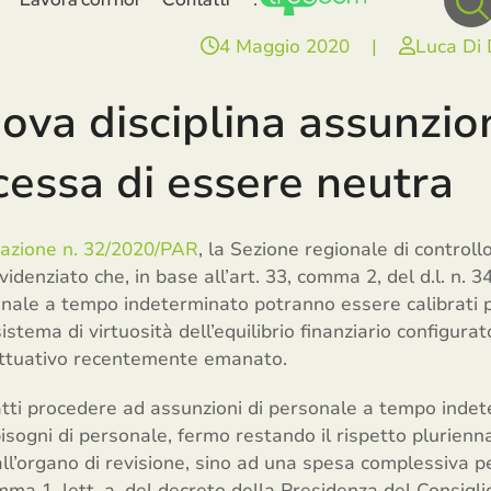
4 Maggio 2020
|
Luca Di
ova disciplina assunzio
cessa di essere neutra
razione n. 32/2020/PAR
, la Sezione regionale di controll
denziato che, in base all’art. 33, comma 2, del d.l. n. 34
onale a tempo indeterminato potranno essere calibrati p
istema di virtuosità dell’equilibrio finanziario configura
attuativo recentemente emanato.
tti procedere ad assunzioni di personale a tempo indete
bisogni di personale, fermo restando il rispetto pluriennal
ll’organo di revisione, sino ad una spesa complessiva pe
mma 1, lett. a, del decreto della Presidenza del Consigli