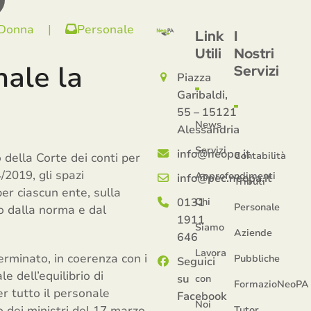
 Donna
|
Personale
Link
I
Utili
Nostri
nale la
Servizi
Piazza
Garibaldi,
55 – 15121
News
Alessandria
Servizi
info@neopa.it
Contabilità
o della Corte dei conti per
/2019, gli spazi
Approfondimenti
info@pec.neopa.it
Tributi
er ciascun ente, sulla
0131
Chi
Personale
to dalla norma e dal
1911
Siamo
Aziende
646
Lavora
rminato, in coerenza con i
Pubbliche
Seguici
e dell’equilibrio di
su
con
FormazioNeoPA
r tutto il personale
Facebook
Noi
o dei ministri del 17 marzo
Tutor