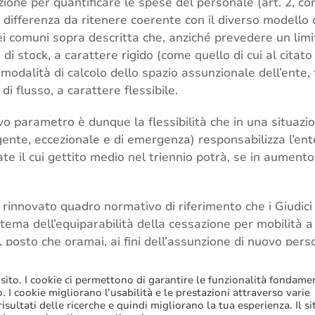
one per quantificare le spese del personale (art. 2, comm
na differenza da ritenere coerente con il diverso modello
i comuni sopra descritta che, anziché prevedere un limit
i stock, a carattere rigido (come quello di cui al citato
 modalità di calcolo dello spazio assunzionale dell’ente
di flusso, a carattere flessibile.
vo parametro è dunque la flessibilità che in una situazio
gente, eccezionale e di emergenza) responsabilizza l’ent
te il cui gettito medio nel triennio potrà, se in aumento,
 rinnovato quadro normativo di riferimento che i Giudici
 tema dell’equiparabilità della cessazione per mobilità a
 posto che oramai, ai fini dell’assunzione di nuovo pers
 cessazione del rapporto di lavoro.
 sito. I cookie ci permettono di garantire le funzionalità fondame
to. I cookie migliorano l’usabilità e le prestazioni attraverso varie
sultati delle ricerche e quindi migliorano la tua esperienza. Il si
ersonale
,
Mobilità