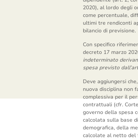
2020), al lordo degli o
come percentuale, diff
ultimi tre rendiconti a
bilancio di previsione.
Con specifico riferimen
decreto 17 marzo 202
indeterminato derivante
spesa previsto dall’ar
Deve aggiungersi che,
nuova disciplina non f
complessiva per il per
contrattuali (cfr. Cor
governo della spesa co
calcolata sulla base di
demografica, della medi
calcolate al netto del 