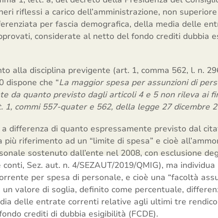
neri riflessi a carico dell’amministrazione, non superiore
erenziata per fascia demografica, della media delle entr
pprovati, considerate al netto del fondo crediti dubbia es
to alla disciplina previgente (art. 1, comma 562, l. n. 296
0 dispone che “
La maggior spesa per assunzioni di per
 da quanto previsto dagli articoli 4 e 5 non rileva ai fin
t. 1, commi 557-quater e 562, della legge 27 dicembre 2
 a differenza di quanto espressamente previsto dal cita
a più riferimento ad un “limite di spesa” e cioè all’amm
sonale sostenuto dall’ente nel 2008, con esclusione degli 
te conti, Sez. aut. n. 4/SEZAUT/2019/QMIG), ma individua
rrente per spesa di personale, e cioè una “facoltà assu
 un valore di soglia, definito come percentuale, differen
a delle entrate correnti relative agli ultimi tre rendico
fondo crediti di dubbia esigibilità (FCDE).