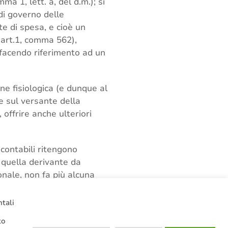
a 1, lett. a, del d.m.); si
 di governo delle
e di spesa, e cioè un
 art.1, comma 562),
, facendo riferimento ad un
ne fisiologica (e dunque al
e sul versante della
 offrire anche ulteriori
 contabili ritengono
 quella derivante da
onale, non fa più alcuna
ntali
to