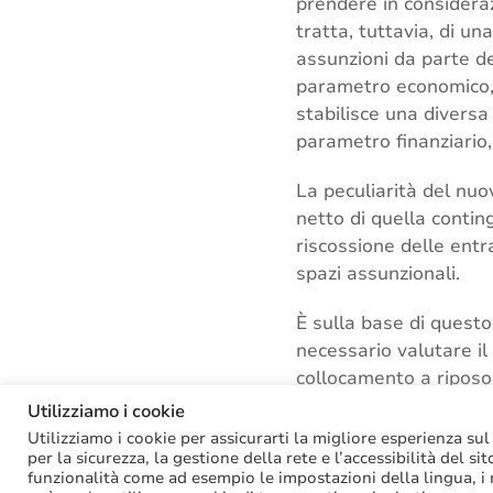
prendere in considerazi
tratta, tuttavia, di u
assunzioni da parte de
parametro economico, d
stabilisce una diversa
parametro finanziario, 
La peculiarità del nuo
netto di quella contin
riscossione delle entra
spazi assunzionali.
È sulla base di questo
necessario valutare il
collocamento a riposo,
differenza la causa di
Utilizziamo i cookie
Utilizziamo i cookie per assicurarti la migliore esperienza sul
per la sicurezza, la gestione della rete e l’accessibilità del si
funzionalità come ad esempio le impostazioni della lingua, i ri
Tags:
Assunzioni di p