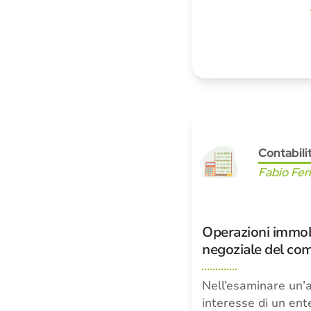
Contabili
Fabio Fer
Operazioni immobili
negoziale del com
Nell’esaminare un’a
interesse di un ente