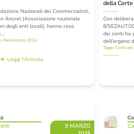
della Corte 
ondazione Nazionali dei Commercialisti,
on Ancrel (Associazione nazionale
Con delibera
ori degli enti locali), hanno reso
8/SEZAUT/20
t…
dei conti ha 
e
,
Rendiconto 2024
dell’organo d
Tags:
Corte dei
Leggi l'Articolo
tà
Co
9 MARZO
retti
Ca
2025