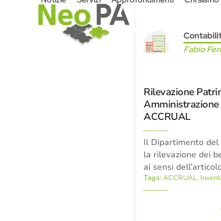
Skip
to
content
Contabili
Fabio Fer
Rilevazione Patri
Amministrazione a
ACCRUAL
Il Dipartimento del 
la rilevazione dei b
ai sensi dell’artic
Tags:
ACCRUAL
,
Invent