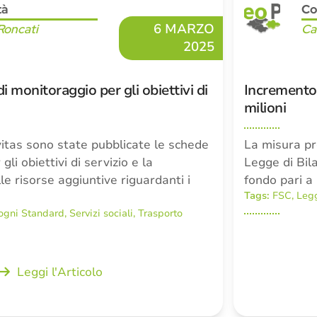
tà
Co
6 MARZO
Roncati
Ca
2025
i monitoraggio per gli obiettivi di
Incremento 
milioni
itas sono state pubblicate le schede
La misura pr
li obiettivi di servizio e la
Legge di Bil
le risorse aggiuntive riguardanti i
fondo pari a 
Tags:
FSC
,
Legg
ogni Standard
,
Servizi sociali
,
Trasporto
Leggi l'Articolo