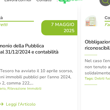
tà
Co
7 MAGGIO
retti
Fa
2025
Obbligazion
monio della Pubblica
riconoscibil
l 31/12/2024 e contabilità
Nel caso l’en
non tenuto a 
Tesoro ha avviato il 10 aprile scorso,
solidalment
eni immobili pubblici per l'anno 2024,
Tags:
Debiti fuo
olo 2, comma 222,…
ario
,
Rilevazione Immobili
Leggi l'Articolo