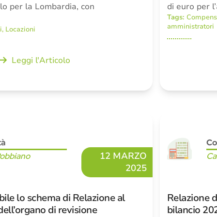
llo per la Lombardia, con
di euro per 
Tags:
Compensi 
amministratori
i
,
Locazioni
Leggi l'Articolo
tà
Co
12 MARZO
Robbiano
Ca
2025
le lo schema di Relazione al
Relazione d
ell’organo di revisione
bilancio 20