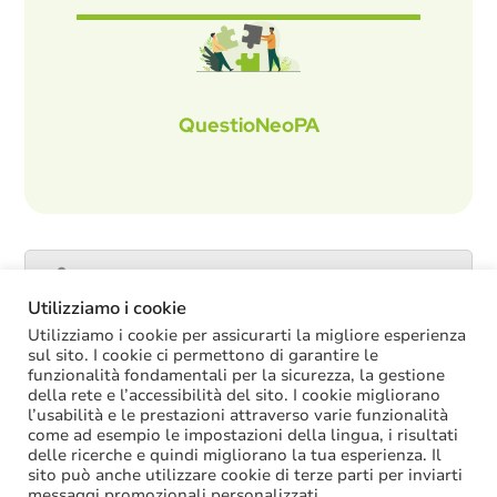
QuestioNeoPA
Catalogo servizi
Utilizziamo i cookie
Utilizziamo i cookie per assicurarti la migliore esperienza
sul sito. I cookie ci permettono di garantire le
funzionalità fondamentali per la sicurezza, la gestione
ULTIME NOTIZIE
della rete e l’accessibilità del sito. I cookie migliorano
l’usabilità e le prestazioni attraverso varie funzionalità
La soppressione dei vecchi tetti di spesa
come ad esempio le impostazioni della lingua, i risultati
offre più margini anche per l’aumento del
delle ricerche e quindi migliorano la tua esperienza. Il
salario accessorio
sito può anche utilizzare cookie di terze parti per inviarti
ACCRUAL: come si registrano i
messaggi promozionali personalizzati.