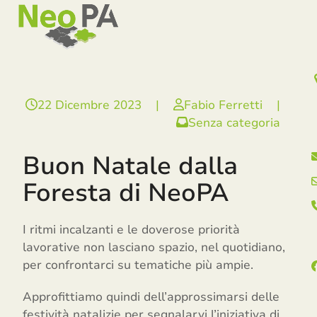
Open
Close
Skip
mobile
mobile
to
menu
menu
content
22 Dicembre 2023
|
Fabio Ferretti
|
Senza categoria
Buon Natale dalla
Foresta di NeoPA
I ritmi incalzanti e le doverose priorità
lavorative non lasciano spazio, nel quotidiano,
per confrontarci su tematiche più ampie.
Approfittiamo quindi dell’approssimarsi delle
festività natalizie per segnalarvi l’iniziativa di