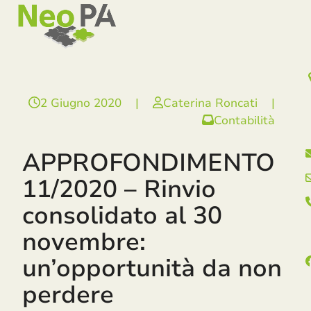
Open
Close
Skip
mobile
mobile
to
menu
menu
content
2 Giugno 2020
|
Caterina Roncati
|
Contabilità
APPROFONDIMENTO
11/2020 – Rinvio
consolidato al 30
novembre:
un’opportunità da non
perdere