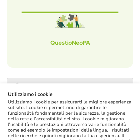
QuestioNeoPA
Catalogo servizi
Utilizziamo i cookie
Utilizziamo i cookie per assicurarti la migliore esperienza
sul sito. I cookie ci permettono di garantire le
funzionalità fondamentali per la sicurezza, la gestione
ULTIME NOTIZIE
della rete e l’accessibilità del sito. I cookie migliorano
l’usabilità e le prestazioni attraverso varie funzionalità
La soppressione dei vecchi tetti di spesa
come ad esempio le impostazioni della lingua, i risultati
offre più margini anche per l’aumento del
delle ricerche e quindi migliorano la tua esperienza. Il
salario accessorio