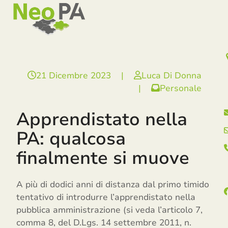
Open
Close
Skip
mobile
mobile
to
menu
menu
content
21 Dicembre 2023
|
Luca Di Donna
|
Personale
Apprendistato nella
PA: qualcosa
finalmente si muove
A più di dodici anni di distanza dal primo timido
tentativo di introdurre l’apprendistato nella
pubblica amministrazione (si veda l’articolo 7,
comma 8, del D.Lgs. 14 settembre 2011, n.