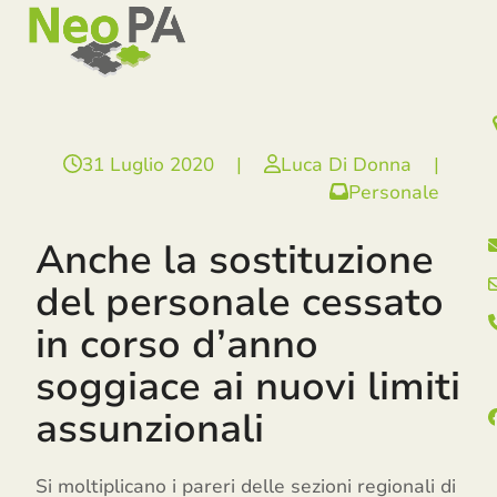
Open
Close
Skip
mobile
mobile
to
menu
menu
content
31 Luglio 2020
|
Luca Di Donna
|
Personale
Anche la sostituzione
del personale cessato
in corso d’anno
soggiace ai nuovi limiti
assunzionali
Si moltiplicano i pareri delle sezioni regionali di