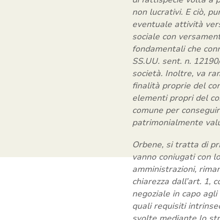
non lucrativi. E ciò, p
eventuale attività vers
sociale con versamenti
fondamentali che conno
SS.UU. sent. n. 12190/
società. Inoltre, va r
finalità proprie del con
elementi propri del con
comune per conseguire
patrimonialmente valu
Orbene, si tratta di pr
vanno coniugati con lo
amministrazioni, rima
chiarezza dall’art. 1,
negoziale in capo agli
quali requisiti intrin
svolte mediante lo st