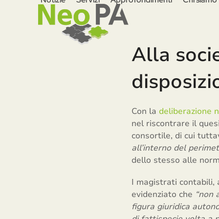
Skip
to
content
Alla soci
disposizi
Con la
deliberazione 
nel riscontrare il que
consortile, di cui tut
all’interno del perimet
dello stesso alle norm
I magistrati contabili
evidenziato che
“non a
figura giuridica autono
di fattispecie volta a 