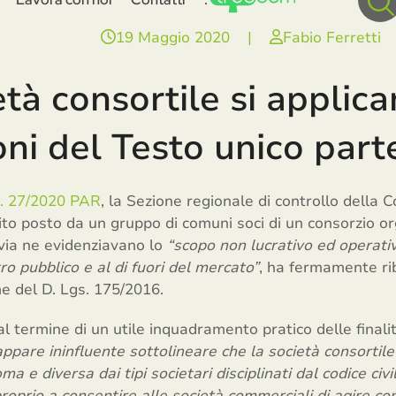
19 Maggio 2020
|
Fabio Ferretti
età consortile si applica
oni del Testo unico part
n. 27/2020 PAR
, la Sezione regionale di controllo della Co
sito posto da un gruppo di comuni soci di un consorzio 
tavia ne evidenziavano lo
“scopo non lucrativo ed operati
ro pubblico e al di fuori del mercato”
, ha fermamente ri
e del D. Lgs. 175/2016.
, al termine di un utile inquadramento pratico delle fina
ppare ininfluente sottolineare che la società consortile
ma e diversa dai tipi societari disciplinati dal codice civi
proprio a consentire alle società commerciali di agire con