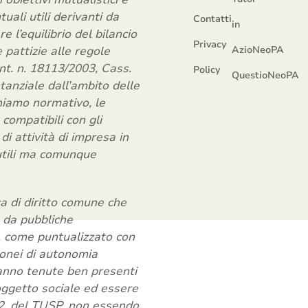
uali utili derivanti da
Contatti
in
e l’equilibrio del bilancio
Privacy
 pattizie alle regole
AzioNeoPA
nt. n. 18113/2003, Cass.
Policy
QuestioNeoPA
tanziale dall’ambito delle
hiamo normativo, le
o compatibili con gli
di attività di impresa in
 utili ma comunque
ica di diritto comune che
e da pubbliche
, come puntualizzato con
ronei di autonomia
 vanno tenute ben presenti
’oggetto sociale ed essere
 2, del TUSP, non essendo