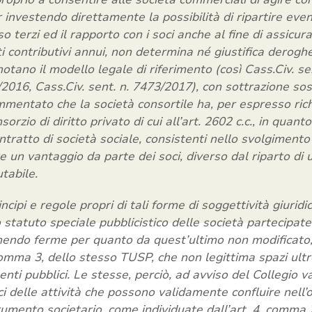
ur investendo direttamente la possibilità di ripartire event
o terzi ed il rapporto con i soci anche al fine di assicurar
 contributivi annui, non determina né giustifica deroghe
tano il modello legale di riferimento (così Cass.Civ. se
2016, Cass.Civ. sent. n. 7473/2017), con sottrazione sos
ammentato che la società consortile ha, per espresso ric
sorzio di diritto privato di cui all’art. 2602 c.c., in quant
tratto di società sociale, consistenti nello svolgimento 
 un vantaggio da parte dei soci, diverso dal riparto di
tabile.
incipi e regole propri di tali forme di soggettività giurid
 statuto speciale pubblicistico delle società partecipat
nendo ferme per quanto da quest’ultimo non modificato
 comma 3, dello stesso TUSP, che non legittima spazi ult
 enti pubblici. Le stesse, perciò, ad avviso del Collegio
seci delle attività che possono validamente confluire nell
rumento societario, come individuate dall’art. 4, comma