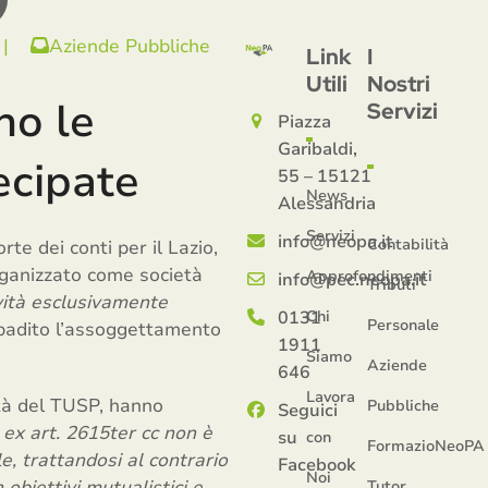
|
Aziende Pubbliche
Link
I
Utili
Nostri
no le
Servizi
Piazza
Garibaldi,
ecipate
55 – 15121
News
Alessandria
Servizi
info@neopa.it
Contabilità
rte dei conti per il Lazio,
organizzato come società
Approfondimenti
info@pec.neopa.it
Tributi
vità esclusivamente
0131
Chi
Personale
badito l’assoggettamento
1911
Siamo
Aziende
646
Lavora
lità del TUSP, hanno
Pubbliche
Seguici
 ex art. 2615ter cc non è
su
con
FormazioNeoPA
le, trattandosi al contrario
Facebook
Noi
 obiettivi mutualistici e
Tutor